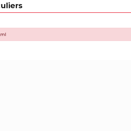
uliers
xml