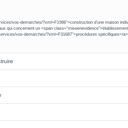
rvices/vos-demarches/?xml=F1986">construction d'une maison individu
avaux qui concernent un <span class="miseenevidence">établissemen
s-services/vos-demarches/?xml=F31687">procédures spécifiques</a>
truire
e