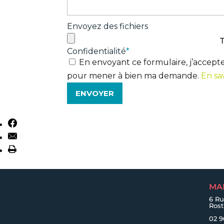
Envoyez des fichiers
T
Confidentialité
*
En envoyant ce formulaire, j’accept
pour mener à bien ma demande.
En sa
MA
6 Ru
Ros
02 9