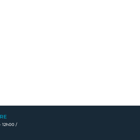
RE
– 12h00 /