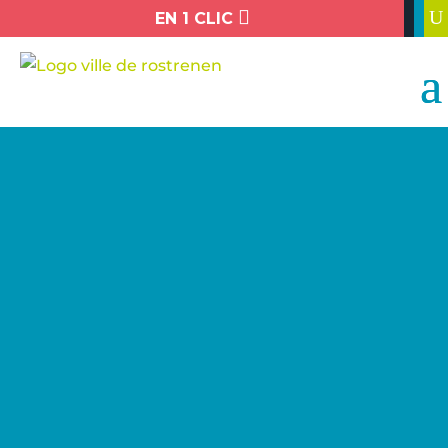

U
EN 1 CLIC