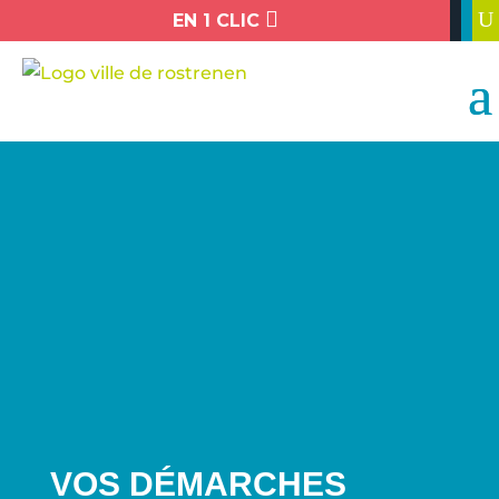

U
EN 1 CLIC
VOS DÉMARCHES