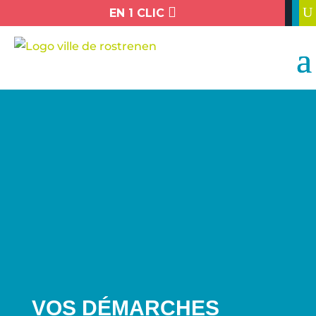

U
EN 1 CLIC
VOS DÉMARCHES