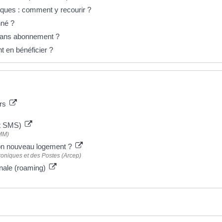
ques : comment y recourir ?
nné ?
 sans abonnement ?
t en bénéficier ?
urs
et SMS)
FMM)
on nouveau logement ?
roniques et des Postes (Arcep)
ionale (roaming)