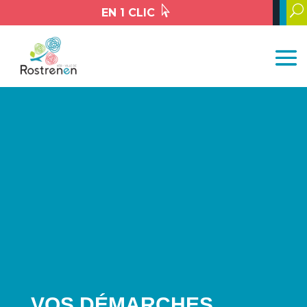

U
EN 1 CLIC
VOS DÉMARCHES