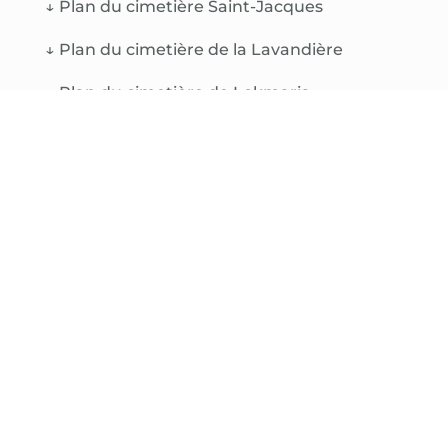
↓
Plan du cimetière Saint-Jacques
↓
Plan du cimetière de la Lavandière
↓
Plan du cimetière de Lokmaria
↓
Plan du cimetière de Bonen
↓
Tarifs 2022 des concessions funéraires