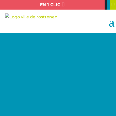

U
EN 1 CLIC