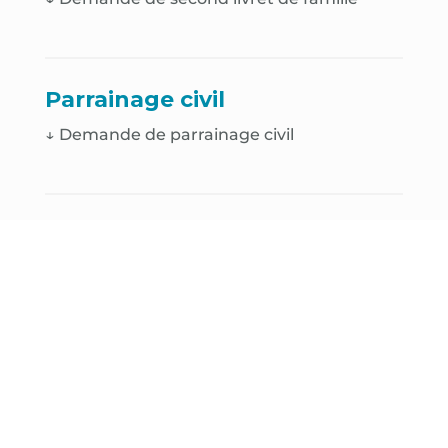
Parrainage civil
↓ Demande de parrainage civil
Décès
↓
Déclaration de décès
↓
Demande de cavurne
↓
Demande de case de colombarium
↓
Demande de renouvellement de
concession funéraire