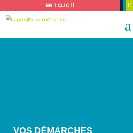

U
EN 1 CLIC
VOS DÉMARCHES