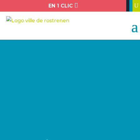

U
EN 1 CLIC