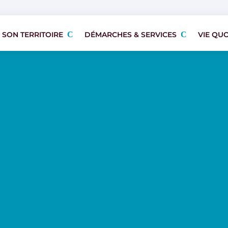
 SON TERRITOIRE
DÉMARCHES & SERVICES
VIE QU
 SON TERRITOIRE
DÉMARCHES & SERVICES
VIE QU