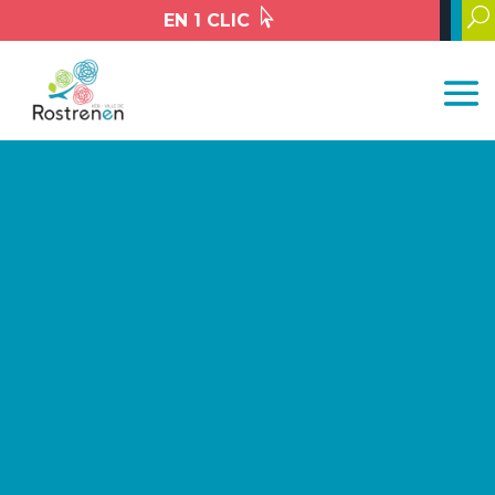

U
EN 1 CLIC