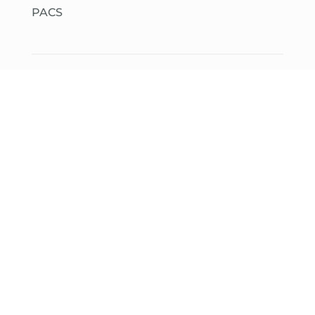
PACS
Déclaration de naissance
↓
Déclaration de naissance
↓
Demande de second livret de famille
Parrainage civil
↓ Demande de parrainage civil
Décès