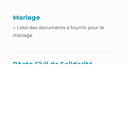
Mariage
↓ Liste des documents à fournir pour le
mariage
PActe Civil de Solidarité
(PACS)
↓ Liste des documents à fournir pour le
PACS
Déclaration de naissance
↓
Déclaration de naissance