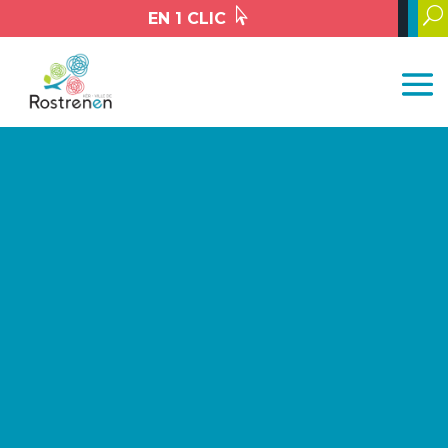

U
EN 1 CLIC