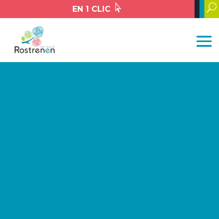

U
EN 1 CLIC