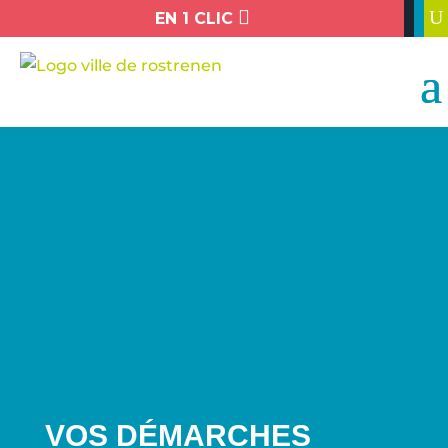

U
EN 1 CLIC
VOS DÉMARCHES