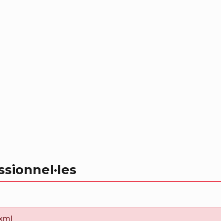
ssionnel
·les
.xml