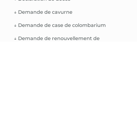
↓
Demande de cavurne
↓
Demande de case de colombarium
↓
Demande de renouvellement de
concession funéraire
↓
Plan du cimetière Saint-Jacques
↓
Plan du cimetière de la Lavandière
↓
Plan du cimetière de Lokmaria
↓
Plan du cimetière de Bonen
↓
Tarifs 2022 des concessions funéraires