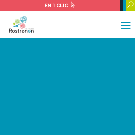

U
EN 1 CLIC