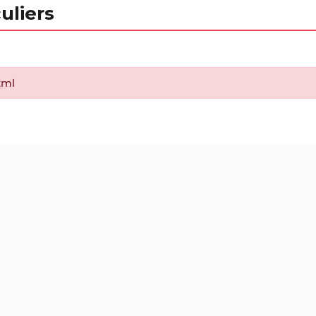
uliers
xml