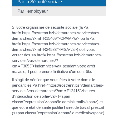
Par la Sécurité sociale
Par l'employeur
Si votre organisme de sécurité sociale (la <a
href="https://rostrenn.bzh/demarches-services/vos-
demarches/?xml=R15469">CPAM</a> ou la <a
href="https://rostrenn.bzh/demarches-services/vos-
demarches/?xml=R24583">MSA</a>) doit vous
verser des <a href="https://rostrenn.bzh/demarches-
services/vos-demarches/?
xml=F3053">indemnités</a> pendant votre arrêt
maladie, il peut prendre l'initiative d'un contrôle.
Il s'agit de vérifier que vous êtes à votre domicile
pendant les <a href="https://rostrenn.bzh/demarches-
services/vos-demarches/?xml=F12415">heures
d'interdiction de sortie</a> (<span
class="expression">contrôle administratif</span>) et
que votre état de santé justifie l'arrêt de travail prescrit
(<span class="expression">contrôle médical</span>).