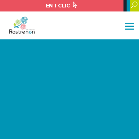

U
EN 1 CLIC