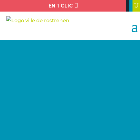

U
EN 1 CLIC