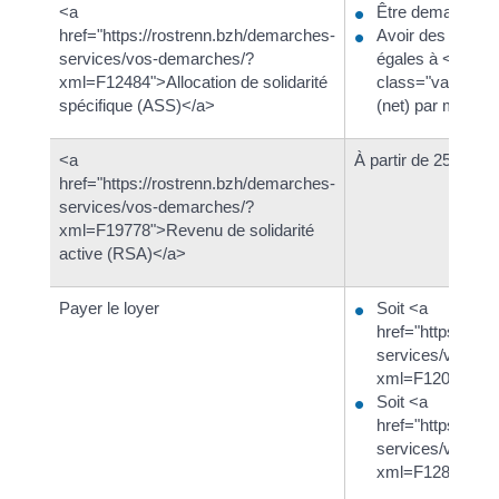
<a
Être demandeur 
href="https://rostrenn.bzh/demarches-
Avoir des ressou
services/vos-demarches/?
égales à <span
xml=F12484">Allocation de solidarité
class="valeur">
spécifique (ASS)</a>
(net) par mois
<a
À partir de 25 ans
href="https://rostrenn.bzh/demarches-
services/vos-demarches/?
xml=F19778">Revenu de solidarité
active (RSA)</a>
Payer le loyer
Soit <a
href="https://ro
services/vos-de
xml=F12006">A
Soit <a
href="https://ro
services/vos-de
xml=F1280">AL