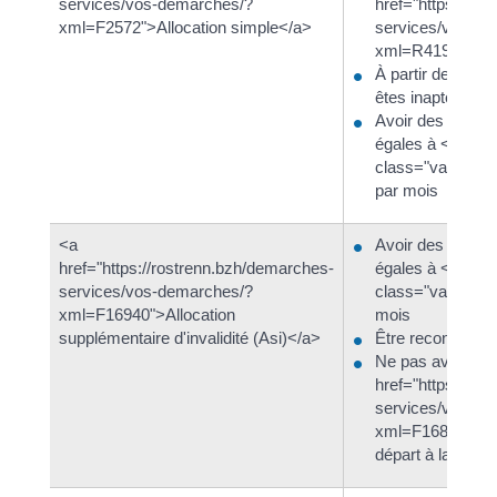
services/vos-demarches/?
href="https://ro
xml=F2572">Allocation simple</a>
services/vos-de
xml=R41954">A
À partir de 65 an
êtes inapte au tra
Avoir des ressou
égales à <span
class="valeur">
par mois
<a
Avoir des ressou
href="https://rostrenn.bzh/demarches-
égales à <span
services/vos-demarches/?
class="valeur">
xml=F16940">Allocation
mois
supplémentaire d'invalidité (Asi)</a>
Être reconnu inva
Ne pas avoir l'âg
href="https://ro
services/vos-de
xml=F16871">l'A
départ à la retrai