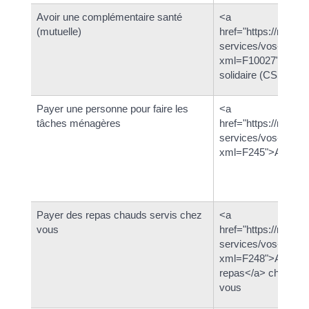
Avoir une complémentaire santé
<a
(mutuelle)
href="https://rostr
services/vos-dema
xml=F10027">Compl
solidaire (CSS)</a>
Payer une personne pour faire les
<a
tâches ménagères
href="https://rostr
services/vos-dema
xml=F245">Aide m
Payer des repas chauds servis chez
<a
vous
href="https://rostr
services/vos-dema
xml=F248">Aide au 
repas</a> chauds 
vous