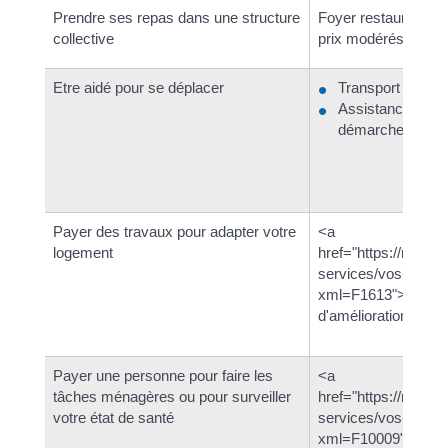
Prendre ses repas dans une structure
Foyer restaurant qu
collective
prix modérés
Etre aidé pour se déplacer
Transport à la 
Assistance pour 
démarches
Payer des travaux pour adapter votre
<a
logement
href="https://rostr
services/vos-dema
xml=F1613">Aide po
d'amélioration du l
Payer une personne pour faire les
<a
tâches ménagères ou pour surveiller
href="https://rostr
votre état de santé
services/vos-dema
xml=F10009">Apa<