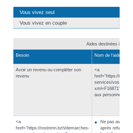
Vous vivez seul
Vous vivez en couple
Aides destinées à la pe
Besoin
Nom de l'aide
Avoir un revenu ou compléter son
<a
revenu
href="https://rostr
services/vos-dema
xml=F16871">Allocat
aux personnes âgé
<a
Ne pas avoir de p
href="https://rostrenn.bzh/demarches-
après refus de l'