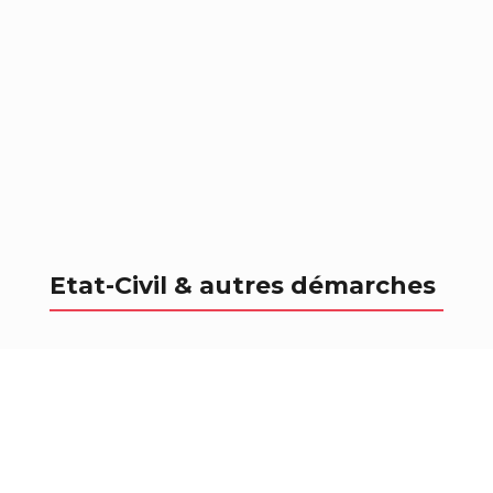
Etat-Civil & autres démarches
Mariage
↓ Liste des documents à fournir pour le
mariage