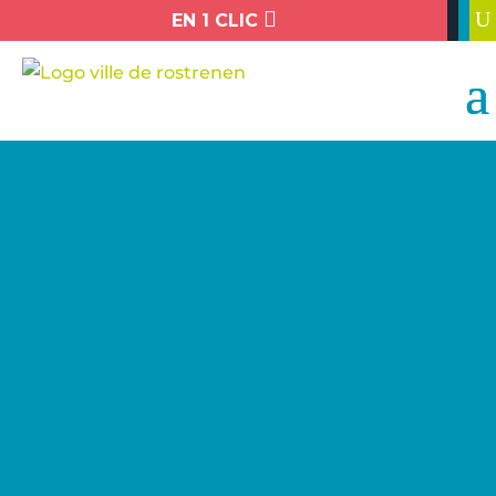

U
EN 1 CLIC