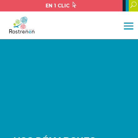

U
EN 1 CLIC