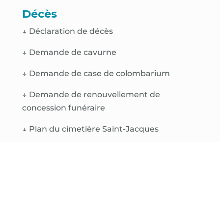
Décès
↓
Déclaration de décès
↓
Demande de cavurne
↓
Demande de case de colombarium
↓
Demande de renouvellement de
concession funéraire
↓
Plan du cimetière Saint-Jacques
↓
Plan du cimetière de la Lavandière
↓
Plan du cimetière de Lokmaria
↓
Plan du cimetière de Bonen
↓
Tarifs 2022 des concessions funéraires