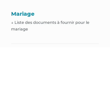
Mariage
↓ Liste des documents à fournir pour le
mariage
PActe Civil de Solidarité
(PACS)
↓ Liste des documents à fournir pour le
PACS
Déclaration de naissance
↓
Déclaration de naissance