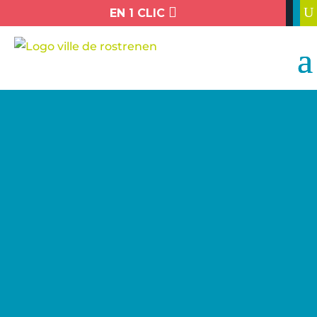

U
EN 1 CLIC