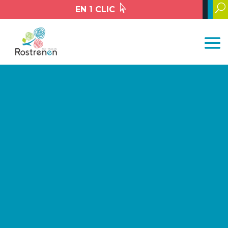

U
EN 1 CLIC