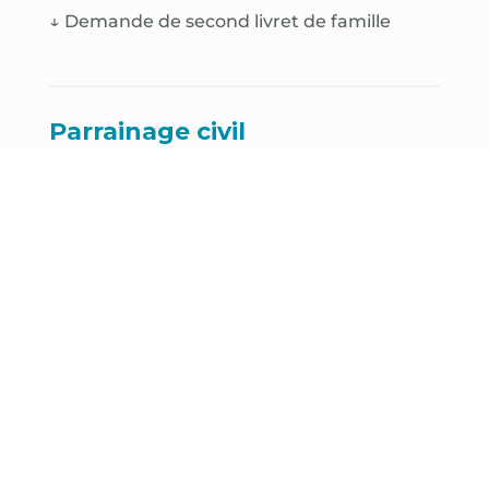
↓
Demande de second livret de famille
Parrainage civil
↓ Demande de parrainage civil
Décès
↓
Déclaration de décès
↓
Demande de cavurne
↓
Demande de case de colombarium
↓
Demande de renouvellement de
concession funéraire