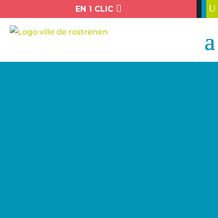

U
EN 1 CLIC