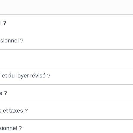
l ?
ssionnel ?
l et du loyer révisé ?
e ?
s et taxes ?
sionnel ?