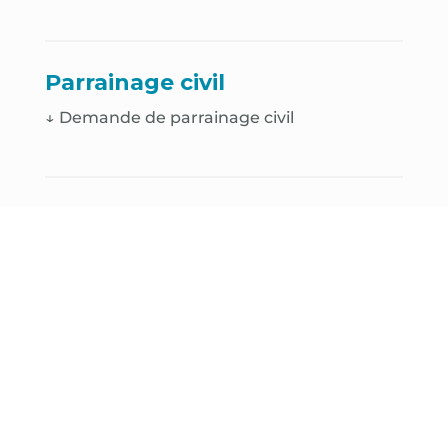
Parrainage civil
↓ Demande de parrainage civil
Décès
↓
Déclaration de décès
↓
Demande de cavurne
↓
Demande de case de colombarium
↓
Demande de renouvellement de
concession funéraire