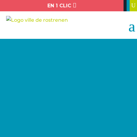

U
EN 1 CLIC