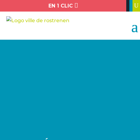

U
EN 1 CLIC