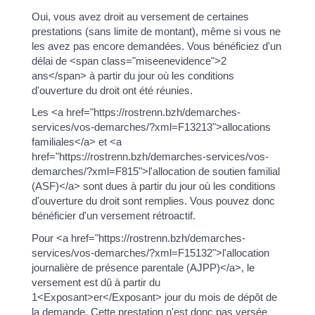
Oui, vous avez droit au versement de certaines
prestations (sans limite de montant), même si vous ne
les avez pas encore demandées. Vous bénéficiez d'un
délai de <span class="miseenevidence">2
ans</span> à partir du jour où les conditions
d'ouverture du droit ont été réunies.
Les <a href="https://rostrenn.bzh/demarches-
services/vos-demarches/?xml=F13213">allocations
familiales</a> et <a
href="https://rostrenn.bzh/demarches-services/vos-
demarches/?xml=F815">l'allocation de soutien familial
(ASF)</a> sont dues à partir du jour où les conditions
d'ouverture du droit sont remplies. Vous pouvez donc
bénéficier d'un versement rétroactif.
Pour <a href="https://rostrenn.bzh/demarches-
services/vos-demarches/?xml=F15132">l'allocation
journalière de présence parentale (AJPP)</a>, le
versement est dû à partir du
1<Exposant>er</Exposant> jour du mois de dépôt de
la demande. Cette prestation n'est donc pas versée