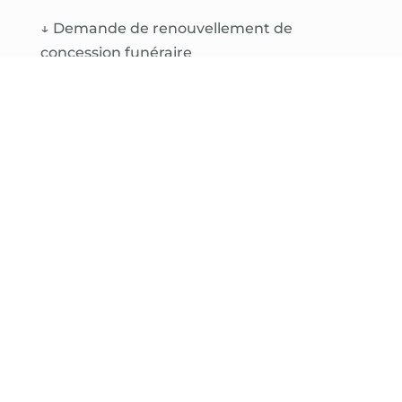
↓
Demande de renouvellement de
concession funéraire
↓
Plan du cimetière Saint-Jacques
↓
Plan du cimetière de la Lavandière
↓
Plan du cimetière de Lokmaria
↓
Plan du cimetière de Bonen
↓
Tarifs 2022 des concessions funéraires