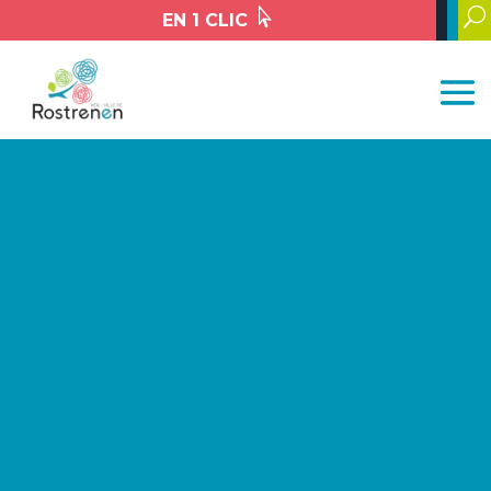

U
EN 1 CLIC