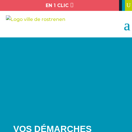

U
EN 1 CLIC
VOS DÉMARCHES