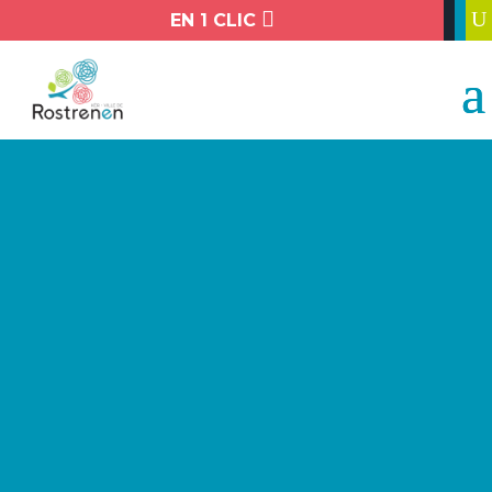

U
EN 1 CLIC