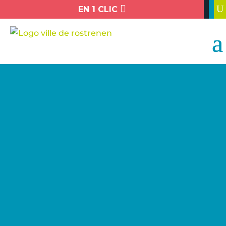

U
EN 1 CLIC