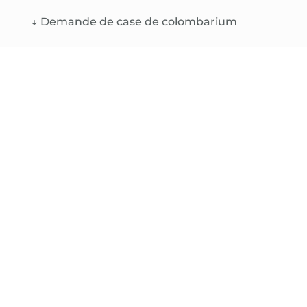
↓
Demande de case de colombarium
↓
Demande de renouvellement de
concession funéraire
↓
Plan du cimetière Saint-Jacques
↓
Plan du cimetière de la Lavandière
↓
Plan du cimetière de Lokmaria
↓
Plan du cimetière de Bonen
↓
Tarifs 2022 des concessions funéraires