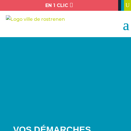

U
EN 1 CLIC
VOS DÉMARCHES