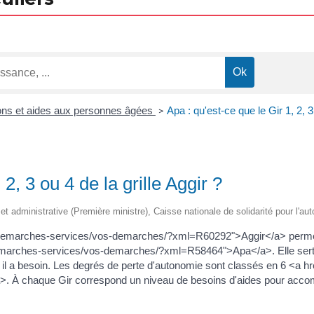
ions et aides aux personnes âgées
Apa : qu'est-ce que le Gir 1, 2, 3 
>
 2, 3 ou 4 de la grille Aggir ?
le et administrative (Première ministre), Caisse nationale de solidarité pour l'
.bzh/demarches-services/vos-demarches/?xml=R60292">Aggir</a> perme
emarches-services/vos-demarches/?xml=R58464">Apa</a>. Elle sert à 
ont il a besoin. Les degrés de perte d'autonomie sont classés en 6 <a 
 chaque Gir correspond un niveau de besoins d'aides pour accompli