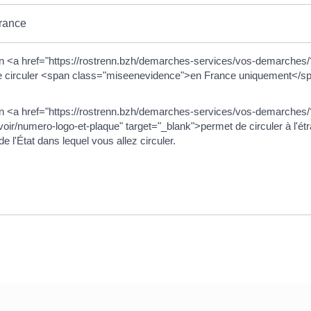
rance
<a href="https://rostrenn.bzh/demarches-services/vos-demarches/?
de circuler <span class="miseenevidence">en France uniquement</span
n <a href="https://rostrenn.bzh/demarches-services/vos-demarch
voir/numero-logo-et-plaque" target="_blank">permet de circuler à l'étra
 l'État dans lequel vous allez circuler.