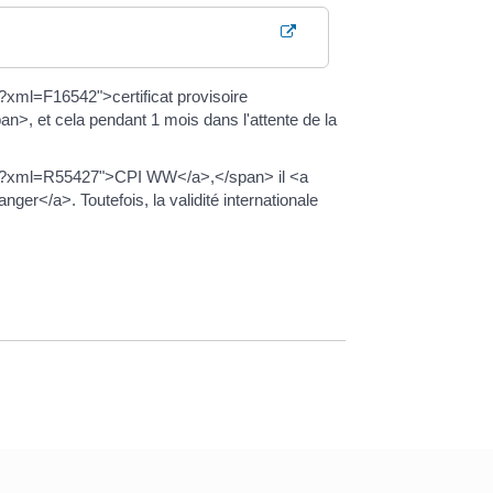
xml=F16542">certificat provisoire
>, et cela pendant 1 mois dans l'attente de la
es/?xml=R55427">CPI WW</a>,</span> il <a
nger</a>. Toutefois, la validité internationale