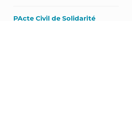
PActe Civil de Solidarité
(PACS)
↓ Liste des documents à fournir pour le
PACS
Déclaration de naissance
↓
Déclaration de naissance
↓
Demande de second livret de famille
Parrainage civil