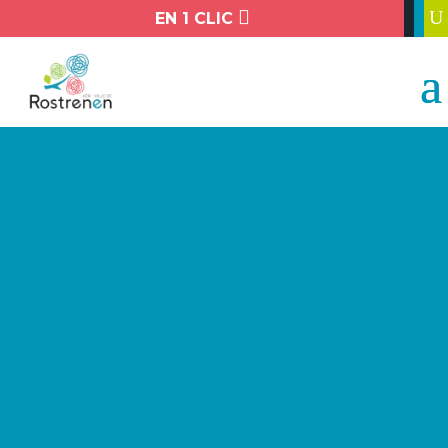

U
EN 1 CLIC