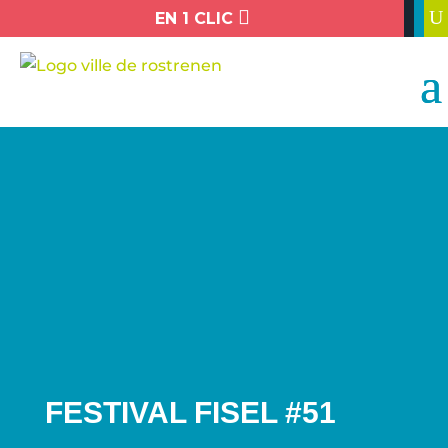

U
EN 1 CLIC
FESTIVAL FISEL #51