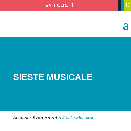

U
EN 1 CLIC
SIESTE MUSICALE
Accueil
Événement
Sieste Musicale
5
5