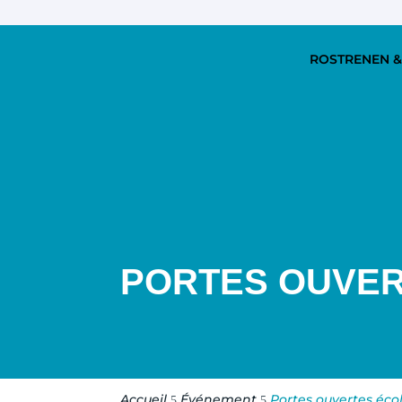
ROSTRENEN &
PORTES OUVER
Accueil
Événement
Portes ouvertes éco
5
5