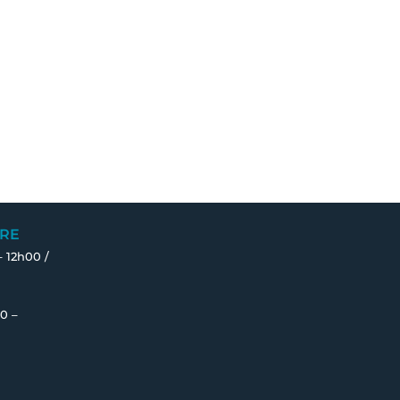
RE
– 12h00 /
0 –