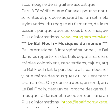
accompagné de sa guitare acoustique.
Parti à Ténérife et aux Canaries pour se nourri
sonorités et propose aujourd’hui un set mêlan
styles variés : du reggae au flamenco, de la 
passant par quelques percées bretonnes, evel
Plus d’informations :
www.instagram.com/ivan
*** Le Bal Floc’h – Musiques du monde ***
Bal international & intergénérationnel, Le Bal
dans les répertoires des bals populaires d’ici 
créoles, colombiens, cap-verdiens, cajuns, arge
Le Bal Floc’h fait la part belle à la bamboche !
y joue même des musiques qui roulent terribl
chamamés… On y danse à deux, en rond, en c
Le Bal Floc’h, c’est un bal proche des gens, à
musiques à danser et à écouter, dans une am
Plus d’informations :
https://lebalfloch.wixsit