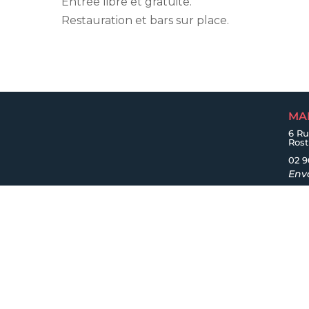
Entrée libre et gratuite.
Restauration et bars sur place.
MA
6 Ru
Ros
02 9
Env
Accueil
|
Plan du site
|
Mentions légales
|
Acces
confidentialité