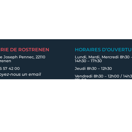
IRIE DE ROSTRENEN
HORAIRES D’OUVERTU
e Joseph Pennec, 22110
Lundi, Mardi, Mercredi 8h30 
trenen
14h30 – 17h30
6 57 42 00
Jeudi 8h30 – 12h30
oyez-nous un email
Vendredi 8h30 – 12h00 / 14h3
17h00
Suivre
Samedi 9h00 – 12h00
RESTONS EN CONTACT
Inscrivez-vous à l'infolettre
sibilité
|
Politique de