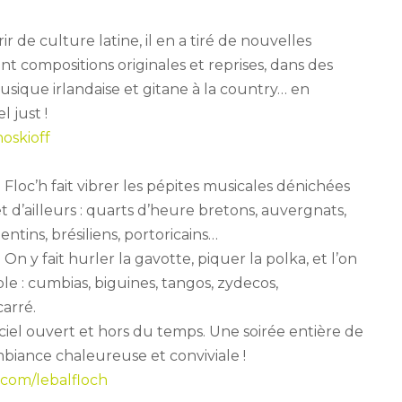
r de culture latine, il en a tiré de nouvelles
t compositions originales et reprises, dans des
musique irlandaise et gitane à la country… en
 just !
oskioff
 Floc’h fait vibrer les pépites musicales dénichées
et d’ailleurs : quarts d’heure bretons, auvergnats,
ntins, brésiliens, portoricains…
 On y fait hurler la gavotte, piquer la polka, et l’on
e : cumbias, biguines, tangos, zydecos,
arré.
 ciel ouvert et hors du temps. Une soirée entière de
biance chaleureuse et conviviale !
e.com/lebalfloch