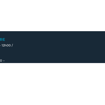
RE
– 12h00 /
0 –
Fait avec ♡ en Bretagne par
Breizh tandem