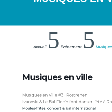
5
5
Accueil
Événement
Musiques
Musiques en ville
Musiques en Ville #3 · Rostrenen
Ivanoski & Le Bal Floc’h font danser l’été à R
Moules-frites, concert & bal international