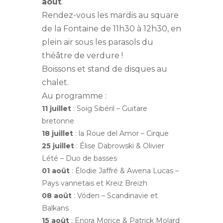
août
.
Rendez-vous les mardis au square
de la Fontaine de 11h30 à 12h30, en
plein air sous les parasols du
théâtre de verdure !
Boissons et stand de disques au
chalet.
Au programme :
11 juillet
: Soïg Sibéril – Guitare
bretonne
18 juillet
: la Roue del Amor – Cirque
25 juillet
: Élise Dabrowski & Olivier
Lété – Duo de basses
01 août
: Élodie Jaffré & Awena Lucas –
Pays vannetais et Kreiz Breizh
08 août
: Vóden – Scandinavie et
Balkans
15 août
: Enora Morice & Patrick Molard