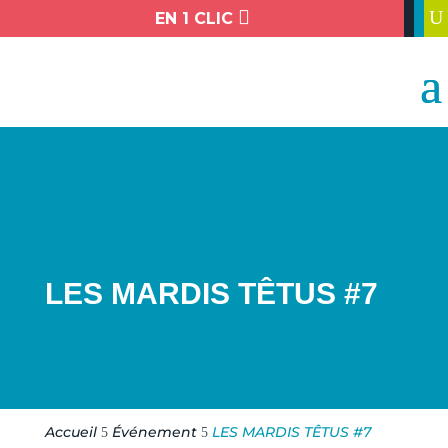

U
EN 1 CLIC
LES MARDIS TÊTUS #7
Accueil
Événement
LES MARDIS TÊTUS #7
5
5