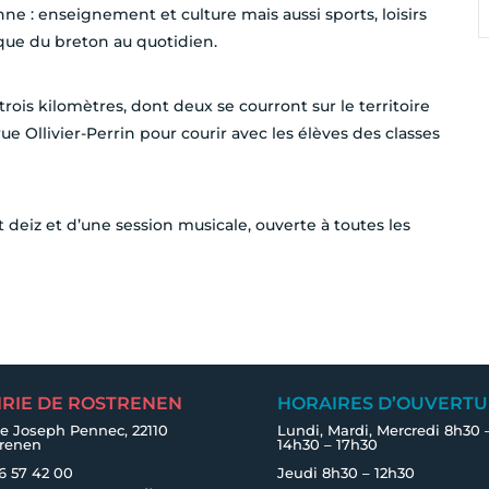
ne : enseignement et culture mais aussi sports, loisirs
ique du breton au quotidien.
rois kilomètres, dont deux se courront sur le territoire
rue Ollivier-Perrin
pour courir avec les élèves des classes
st deiz et d’une session musicale, ouverte à toutes les
IRIE DE ROSTRENEN
HORAIRES D’OUVERTU
e Joseph Pennec, 22110
Lundi, Mardi, Mercredi 8h30 
trenen
14h30 – 17h30
6 57 42 00
Jeudi 8h30 – 12h30