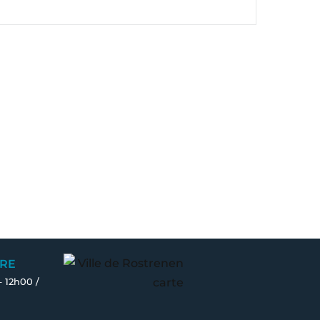
RE
– 12h00 /