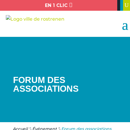

U
EN 1 CLIC
FORUM DES
ASSOCIATIONS
Accueil
Événement
Forum des associations
5
5