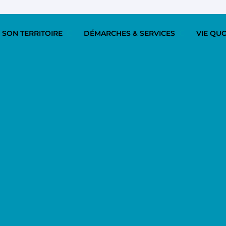
 SON TERRITOIRE
DÉMARCHES & SERVICES
VIE QU