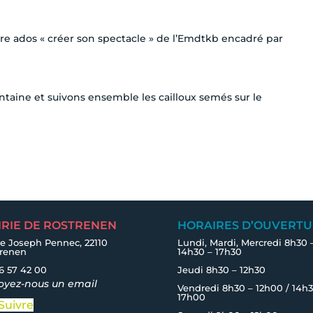
re ados « créer son spectacle » de l’
Emdtkb encadré par
ntaine et suivons ensemble les cailloux semés sur le
IRIE DE ROSTRENEN
HORAIRES D’OUVERTU
e Joseph Pennec, 22110
Lundi, Mardi, Mercredi 8h30 
trenen
14h30 – 17h30
6 57 42 00
Jeudi 8h30 – 12h30
oyez-nous un email
Vendredi 8h30 – 12h00 / 14h3
17h00
Suivre