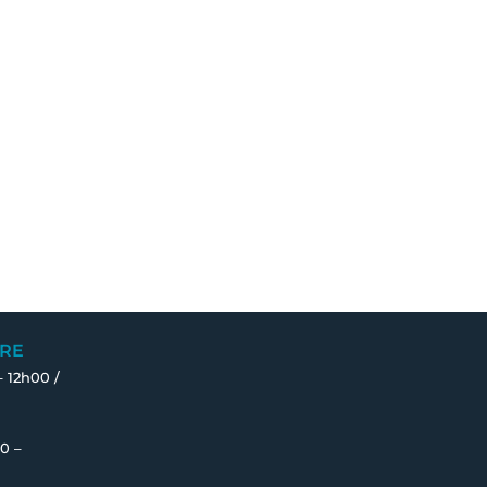
RE
– 12h00 /
0 –