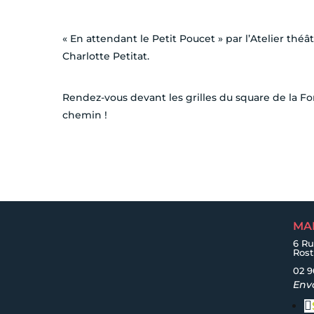
« En attendant le Petit Poucet » par l’Atelier théât
Charlotte Petitat.
Rendez-vous devant les grilles du square de la Fo
chemin !
MA
6 Ru
Ros
02 9
Env