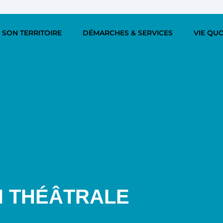
 SON TERRITOIRE
DÉMARCHES & SERVICES
VIE QU
 THÉÂTRALE