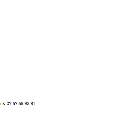
m
& 07 57 55 92 91