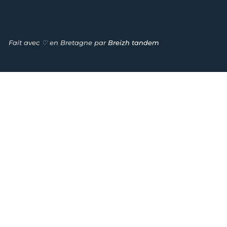
Fait avec ♡ en Bretagne par
Breizh tandem