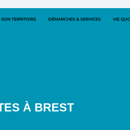
 SON TERRITOIRE
DÉMARCHES & SERVICES
VIE QU
TES À BREST