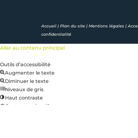
Accueil
|
Plan du site
|
Mentions légales
|
Acces
confidentialité
Aller au contenu principal
Outils d’accessibilité
Augmenter le texte
Diminuer le texte
Niveaux de gris
Haut contraste
Contraste négatif
Arrière-plan clair
Liens soulignés
Police lisible