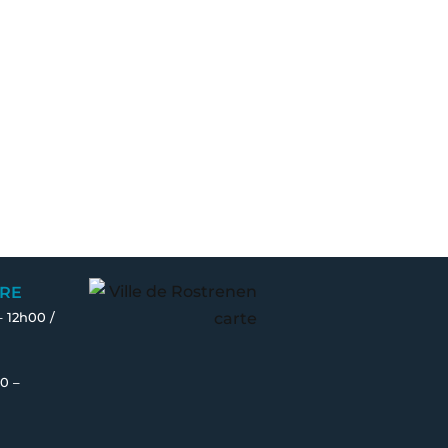
RE
– 12h00 /
0 –