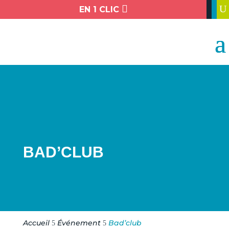

U
EN 1 CLIC
BAD’CLUB
Accueil
Événement
Bad’club
5
5