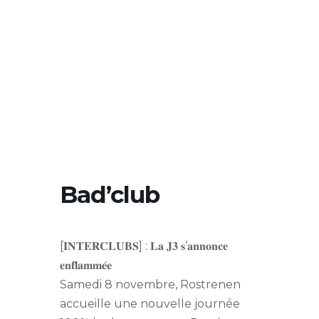
Bad’club
[𝐈𝐍𝐓𝐄𝐑𝐂𝐋𝐔𝐁𝐒] : 𝐋𝐚 𝐉𝟑 𝐬’𝐚𝐧𝐧𝐨𝐧𝐜𝐞
𝐞𝐧𝐟𝐥𝐚𝐦𝐦𝐞́𝐞
Samedi 8 novembre, Rostrenen
accueille une nouvelle journée