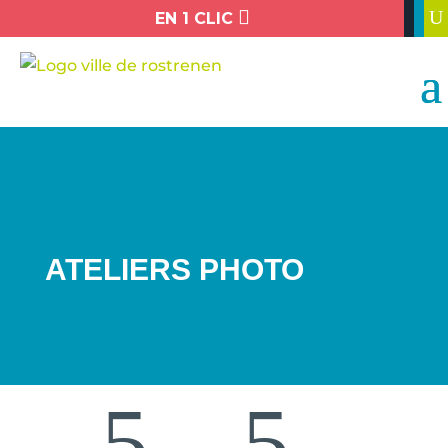

U
EN 1 CLIC
ATELIERS PHOTO
5
5