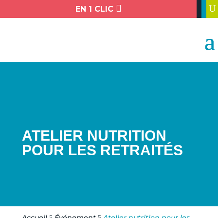

U
EN 1 CLIC
ATELIER NUTRITION
POUR LES RETRAITÉS
Accueil
Événement
Atelier nutrition pour les
5
5